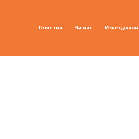
Почетна
За нас
Изведувачи
bero eros 