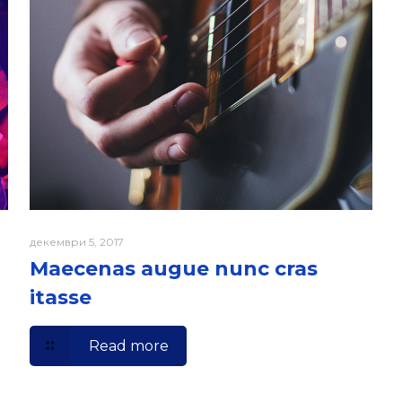
декември 5, 2017
Maecenas augue nunc cras
itasse
Read more