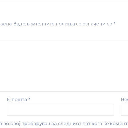
вена.
Задолжителните полиња се означени со
*
Е-пошта
*
Ве
на во овој пребарувач за следниот пат кога ќе комен