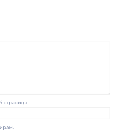
б страница
тирам.