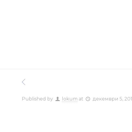
Published by
lokum
at
декември 5, 20